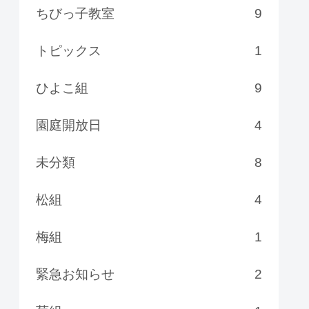
ちびっ子教室
9
トピックス
1
ひよこ組
9
園庭開放日
4
未分類
8
松組
4
梅組
1
緊急お知らせ
2