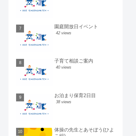
園庭開放日イベント
42 views
子育て相談ご案内
40 views
お泊まり保育2日目
38 views
体操の先生とあそぼう(ひよ
こ組)