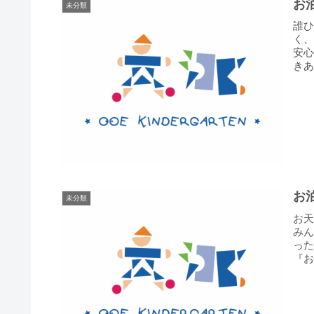
お
未分類
誰ひ
く
安
き
ぱや
お
未分類
お
みん
っ
『
した