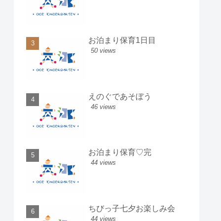
お泊まり保育1日目
50 views
えのぐであそぼう
46 views
お泊まり保育♡完
44 views
ちびっ子七夕お楽しみ会
44 views