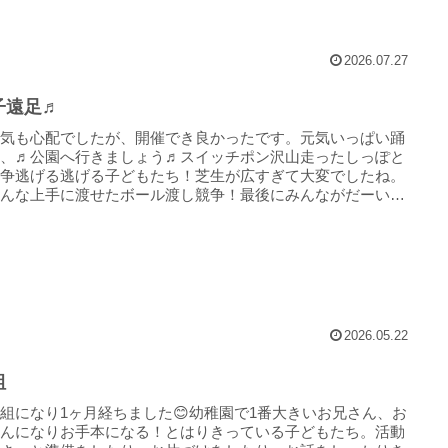
2026.07.27
子遠足♬
天気も心配でしたが、開催でき良かったです。元気いっぱい踊
た、♬公園へ行きましょう♬スイッチポン沢山走ったしっぽと
競争逃げる逃げる子どもたち！芝生が広すぎて大変でしたね。
みんな上手に渡せたボール渡し競争！最後にみんながだーいす
オオ...
2026.05.22
組
組になり1ヶ月経ちました😊幼稚園で1番大きいお兄さん、お
さんになりお手本になる！とはりきっている子どもたち。活動