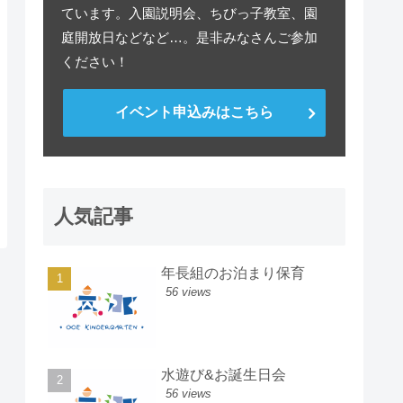
ています。入園説明会、ちびっ子教室、園
庭開放日などなど…。是非みなさんご参加
ください！
イベント申込みはこちら
人気記事
年長組のお泊まり保育
56 views
水遊び&お誕生日会
56 views