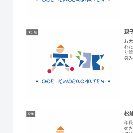
親
未分類
お
れ
り
笑
きな
松
松組
年長
姉