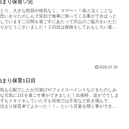
泊まり保育♡完
とり、大きな怪我や病気なく、ママ〜！！😫と泣くことな
、思いきりたのしんで笑顔で無事に帰ってくる事ができほっと
心しています二日間を過ごすにあたって沢山のご協力をいただ
ありがとうございました！２日目は探検をしておもしろい葉っ
木の実...
2026.07.30
泊まり保育1日目
天気も心配でしたが川遊びやフェイスペイントなどをたのしみ
な元気に1日を過ごす事ができました！出発時、涙がでてしま
た子もドキドキしていた子も現地では不安など吹き飛んで、
お泊まり保育来てよかった！！』という言葉を聞く事ができま
最...