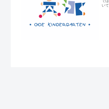
で
い
でこと