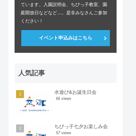
ています。入園説明会、ちびっ子教室、園
庭開放日などなど…。是非みなさんご参加
ください！
イベント申込みはこちら
人気記事
水遊び&お誕生日会
66 views
ちびっ子七夕お楽しみ会
57 views