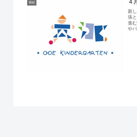
４
菊組
新
張
進
や
緒に