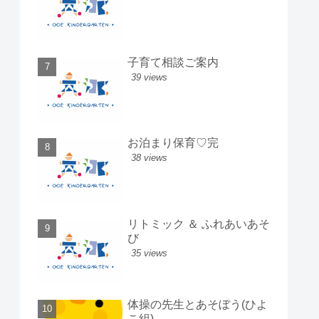
子育て相談ご案内
39 views
お泊まり保育♡完
38 views
リトミック ＆ ふれあいあそ
び
35 views
体操の先生とあそぼう(ひよ
こ組)