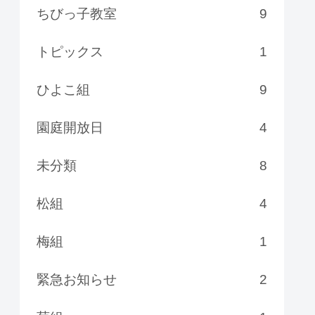
ちびっ子教室
9
トピックス
1
ひよこ組
9
園庭開放日
4
未分類
8
松組
4
梅組
1
緊急お知らせ
2