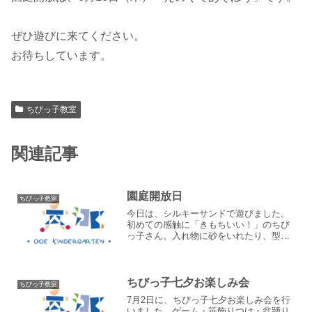
ぜひ遊びに来てください。
お待ちしています。
ちびっ子教室
関連記事
園庭開放日
ちびっ子教室
今日は、シルキーサンドで遊びました。
初めての感触に「きもちいい！」のちび
っ子さん。入れ物に砂をいれたり、型抜
きをしたりして遊びました。お母さんと
一緒に笹飾りを作ったり、好きなもので
夢中になって遊ぶちびっ子さん。お父さ
ん・お母さんたちのお喋り...
ちびっ子七夕お楽しみ会
ちびっ子教室
7月2日に、ちびっ子七夕お楽しみ会を行
いました。ゲーム・笹飾りつけ・盆踊り