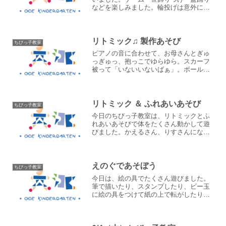
などを楽しみました。輪投げは意外に難
しく、何度もカゴにえいっ！と投げる姿
も。魚つりは、上手にたくさん釣って、
嬉しそうなちびっ子さんでした。園児と
一緒に、盆踊りやバルー...
リトミック♫ 製作あそび
ちびっ子教室
ピアノの音に合わせて、お母さんとぎゅ
っぎゅっ、抱っこでゆらゆら。スカーフ
被って「いないいないばぁ」。ボールを
転がし、「どうぞ〜」「ありがとう」。
先生やお母さんと一緒に、たくさん楽し
んだちびっ子さんです。「あおむし」づ
くりは、好きな色を選んで...
リトミック ＆ ふれあいあそび
ちびっ子教室
今日のちびっ子教室は、リトミックとふ
れあいあそびで体をたくさん動かして遊
びました。かえるさん、りすさんになり
きって動く姿がとてもかわいいちびっ子
さんたちでした。いろいろなふれあいあ
そびも楽しみました。「ひっつきもっつ
き」では、お父さんやお母...
えのぐであそぼう
ちびっ子教室
今日は、絵の具でたくさん遊びました。
筆で描いたり、スタンプしたり、ビー玉
に絵の具をつけて紙の上で転がしたりし
て楽しみました。思い思いに、絵の具で
たっぷり遊んだちびっ子さんでした。
新聞プールも大人気！寝転がったり、“新