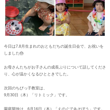
今日は7.8月生まれのおともだちの誕生日会で、お祝いを
しました🎂
お母さんたちがお子さんの成長ぶりについて話してくださ
り、心が温かくなるひとときでした。
次回のちびっ子教室は、
9月30日（木）「リトミック」です。
園庭開放は、6月16日（木）「えのぐであそぼう」です。