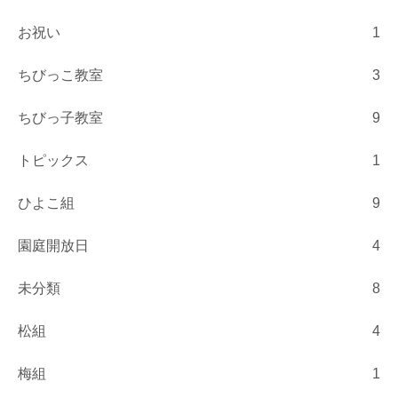
お祝い
1
ちびっこ教室
3
ちびっ子教室
9
トピックス
1
ひよこ組
9
園庭開放日
4
未分類
8
松組
4
梅組
1