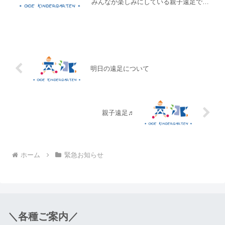
みんなが楽しみにしている親子遠足で
す。改めまして持ち物などご連絡いたし
ます。（持ち物）園児：（通園リュック
に）：お弁当、水筒、おやつ、ハンカ
チ、ティッシュ、ビニールシー...
明日の遠足について
親子遠足♬
ホーム
緊急お知らせ
＼各種ご案内／