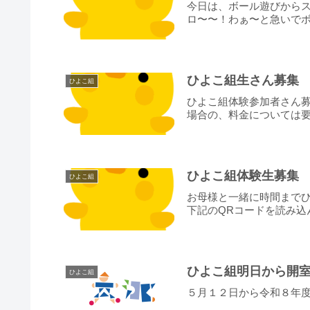
今日は、ボール遊びから
ロ〜〜！わぁ〜と急いでボ
ひよこ組生さん募集
ひよこ組
ひよこ組体験参加者さん
場合の、料金については要
ひよこ組体験生募集
ひよこ組
お母様と一緒に時間まで
下記のQRコードを読み込ん
ひよこ組明日から開
ひよこ組
５月１２日から令和８年