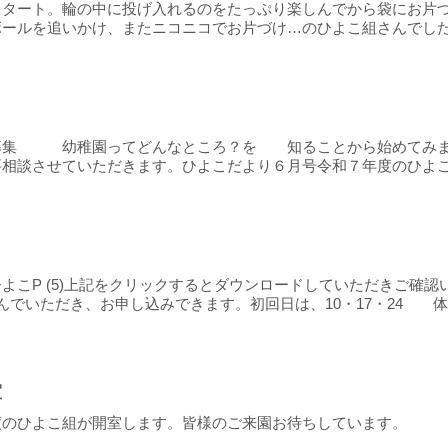
スタート。輪の中に投げ入れるのをたっぷり楽しんでから袋にお片
ールを追いかけ、またニコニコでお片づけ…のひよこ組さんでした。
募集 幼稚園ってどんなところ？を 知ることから始めてみませ
相談させていただきます。ひよこだより６月号令和７年度のひよこ組
ひよこP (5)上記をクリックするとダウンロードしていただきご確
でいただき、お申し込みできます。初回日は、10・17・24 体験
室
度のひよこ組が開室します。皆様のご来園お待ちしています。